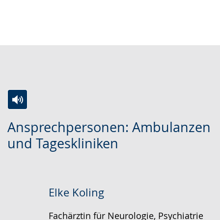
Zur
Aktiviere
Ein
Ansprechpersonen: Ambulanzen
Leichten
Audio-
Video
und Tageskliniken
Sprache
Unterstützung.
in
wechseln.
Deutscher
Gebärdensprache
wird
Elke Koling
angezeigt.
Fachärztin für Neurologie, Psychiatrie